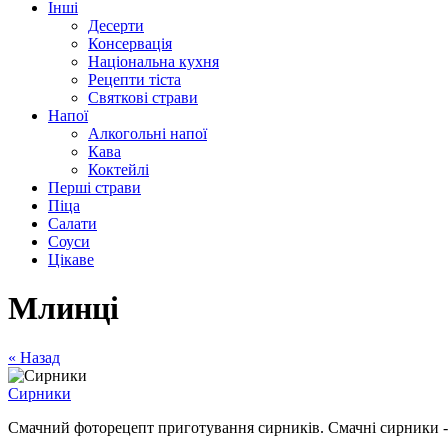
Інші
Десерти
Консервація
Національна кухня
Рецепти тіста
Святкові страви
Напої
Алкогольні напої
Кава
Коктейлі
Перші страви
Піца
Салати
Соуси
Цікаве
Млинці
«
Назад
Сирники
Смачний фоторецепт приготування сирників. Смачні сирники - ц