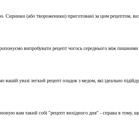
 Сирники (або твороженики) приготовані за цим рецептом, вих
ропонуємо випробувати рецепт чогось середнього між пишними 
ашій увазі легкий рецепт оладок з медом, які ідеально підійду
оную вам такий собі "рецепт вихідного дня" - справа в тому, щ