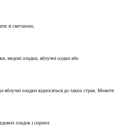
ати зі сметаною,
и, медові оладки, яблучні олдки або
з яблучні оладки відносяться до таких страв. Можете
едових оладок і сирних