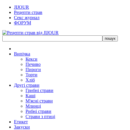
JIJOUR
Рецепти страв
Секс журнал
ФОРУМ
Випічка
Кекси
Печиво
Пироги
Торти
Хліб
Другі страви
Грибні страви
Каші
М'ясні страви
Млинці
Рибні страви
Страви з птиці
Етикет
Закуски