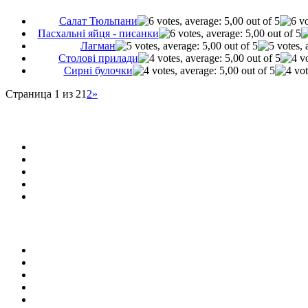
Салат Тюльпани
Пасхальні яйця - писанки
Лагман
Cтолові прилади
Сирні булочки
Страница 1 из 2
1
2
»