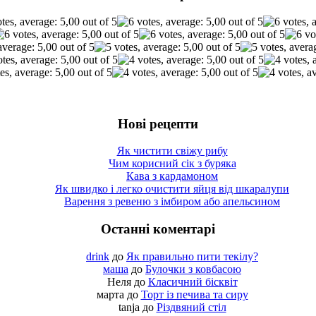
Нові рецепти
Як чистити свіжу рибу
Чим корисний сік з буряка
Кава з кардамоном
Як швидко і легко очистити яйця від шкаралупи
Варення з ревеню з імбиром або апельсином
Останні коментарі
drink
до
Як правильно пити текілу?
маша
до
Булочки з ковбасою
Неля
до
Класичний бісквіт
марта
до
Торт із печива та сиру
tanja
до
Різдвяний стіл