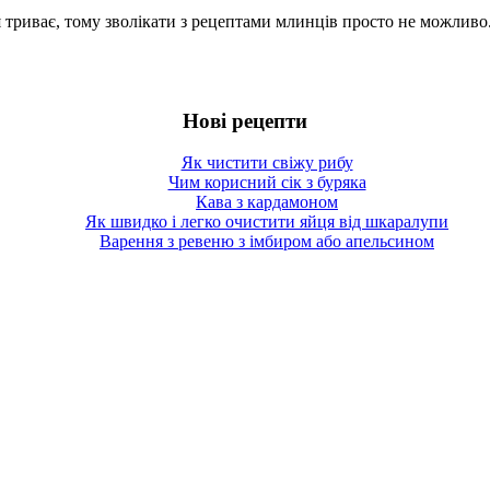
триває, тому зволікати з рецептами млинців просто не можливо
Нові рецепти
Як чистити свіжу рибу
Чим корисний сік з буряка
Кава з кардамоном
Як швидко і легко очистити яйця від шкаралупи
Варення з ревеню з імбиром або апельсином