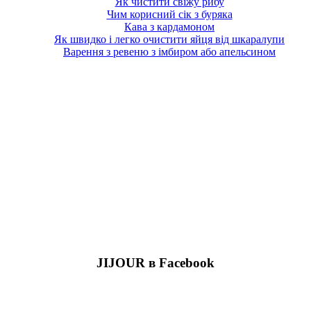
Як чистити свіжу рибу
Чим корисний сік з буряка
Кава з кардамоном
Як швидко і легко очистити яйця від шкаралупи
Варення з ревеню з імбиром або апельсином
JIJOUR в Facebook