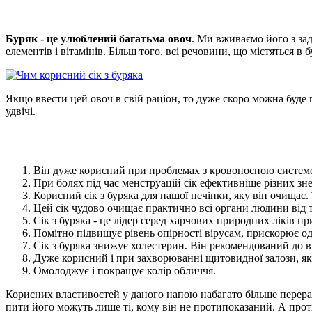
Буряк - це улюблений багатьма овоч
. Ми вживаємо його з за
елементів і вітамінів. Більш того, всі речовини, що містяться 
Якщо ввести цей овоч в свій раціон, то дуже скоро можна буде 
удвічі.
Він дуже корисний при проблемах з кровоносною системою
При болях під час менструацій сік ефективніше різних з
Корисний сік з буряка для нашої печінки, яку він очищає
Цей сік чудово очищає практично всі органи людини від т
Сік з буряка - це лідер серед харчових природних ліків пр
Помітно підвищує рівень опірності вірусам, прискорює 
Сік з буряка знижує холестерин. Він рекомендований до в
Дуже корисний і при захворюванні щитовидної залози, яке
Омолоджує і покращує колір обличчя.
Корисних властивостей у даного напою набагато більше перерах
пити його можуть лише ті, кому він не протипоказаний. А прот