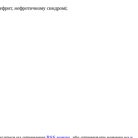
нефрит, нефротичному синдромі;
писатися на отримання
RSS новин
, або отримувати новини на
e-