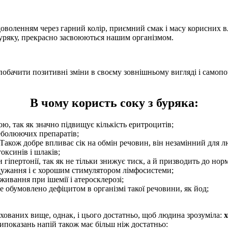
доволенням через гарний колір, приємний смак і масу корисних в
в буряку, прекрасно засвоюються нашим організмом.
побачити позитивні зміни в своєму зовнішньому вигляді і самопо
В чому користь соку з буряка:
, так як значно підвищує кількість еритроцитів;
неболюючих препаратів;
. Також добре впливає сік на обмін речовин, він незамінний для 
оксинів і шлаків;
и гіпертонії, так як не тільки знижує тиск, а й призводить до но
одужання і є хорошим стимулятором лімфосистеми;
живання при ішемії і атеросклерозі;
 обумовлено дефіцитом в організмі такої речовини, як йод;
ованих вище, однак, і цього достатньо, щоб людина зрозуміла:
х
ипоказань напій також має більш ніж достатньо: