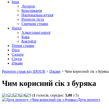
Інші
Десерти
Консервація
Національна кухня
Рецепти тіста
Святкові страви
Напої
Алкогольні напої
Кава
Коктейлі
Перші страви
Піца
Салати
Соуси
Цікаве
Рецепти страв від JIJOUR
>
Цікаве
> Чим корисний сік з буряка
Чим корисний сік з буряка
(
1
голосів, середнє:
5,00
з
5
)
Друк рецепту