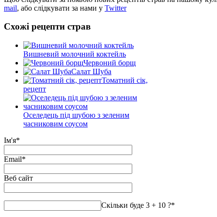
mail
, або слідкувати за нами у
Twitter
Схожі рецепти страв
Вишневий молочний коктейль
Червоний борщ
Салат Шуба
Томатний сік,
рецепт
Оселедець під шубою з зеленим
часниковим соусом
Ім'я
*
Email
*
Веб сайт
Скільки буде 3 + 10 ?
*