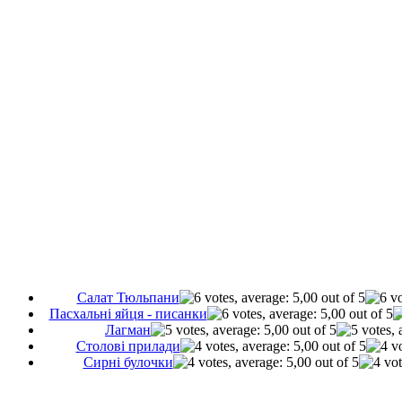
Салат Тюльпани
Пасхальні яйця - писанки
Лагман
Cтолові прилади
Сирні булочки