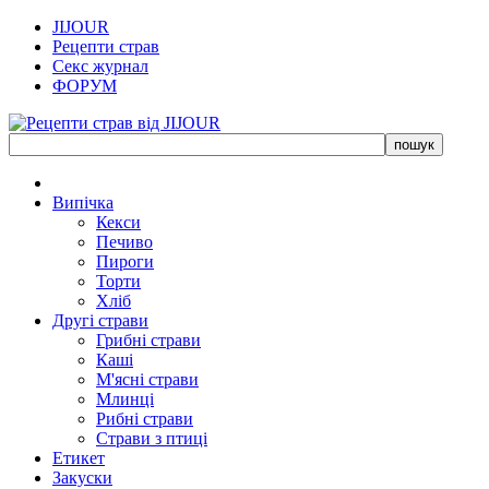
JIJOUR
Рецепти страв
Секс журнал
ФОРУМ
Випічка
Кекси
Печиво
Пироги
Торти
Хліб
Другі страви
Грибні страви
Каші
М'ясні страви
Млинці
Рибні страви
Страви з птиці
Етикет
Закуски