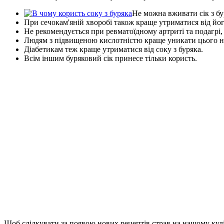
Не можна вживати сік з б
При сечокам'яній хворобі також краще утриматися від йо
Не рекомендується при ревматоїдному артриті та подагрі, х
Людям з підвищеною кислотністю краще уникати цього 
Діабетикам теж краще утриматися від соку з буряка.
Всім іншим буряковий сік принесе тільки користь.
Щоб слідкувати за появою нових рецептів страв на нашому кул