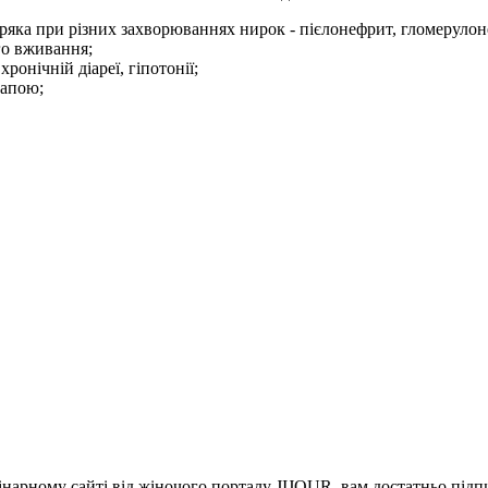
уряка при різних захворюваннях нирок - пієлонефрит, гломеруло
го вживання;
ронічній діареї, гіпотонії;
напою;
інарному сайті від жіночого порталу JIJOUR, вам достатньо під