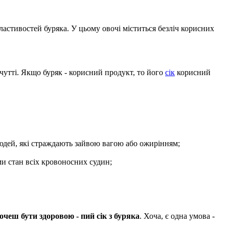
ластивостей буряка. У цьому овочі міститься безліч корисних
чутті. Якщо буряк - корисний продукт, то його
сік
корисний
людей, які страждають зайвою вагою або ожирінням;
рми стан всіх кровоносних судин;
очеш бути здоровою - пий сік з буряка
. Хоча, є одна умова -