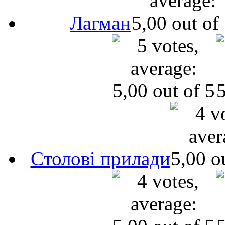
Лагман
Cтолові прилади