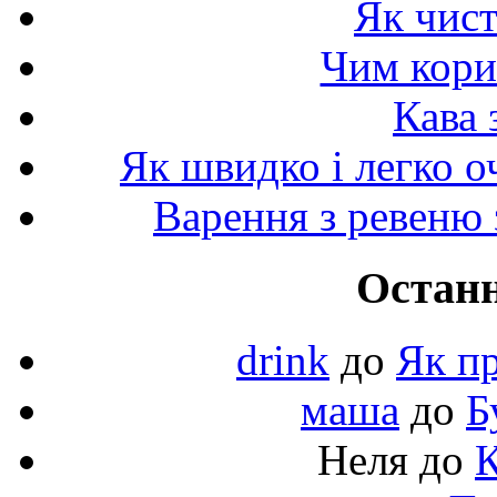
Як чист
Чим корис
Кава 
Як швидко і легко о
Варення з ревеню 
Останн
drink
до
Як пр
маша
до
Б
Неля
до
К