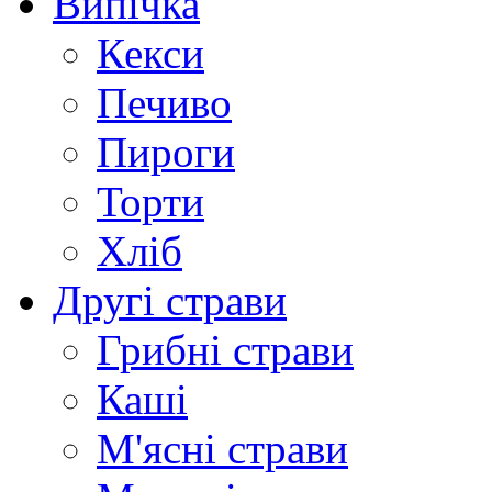
Випічка
Кекси
Печиво
Пироги
Торти
Хліб
Другі страви
Грибні страви
Каші
М'ясні страви