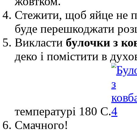
жовтком.
Стежити, щоб яйце не по
буде перешкоджати розш
Викласти
булочки з ко
деко і помістити в дух
температурі 180 С.
Смачного!