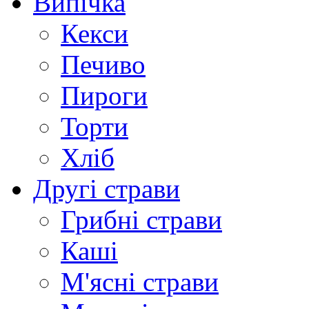
Випічка
Кекси
Печиво
Пироги
Торти
Хліб
Другі страви
Грибні страви
Каші
М'ясні страви