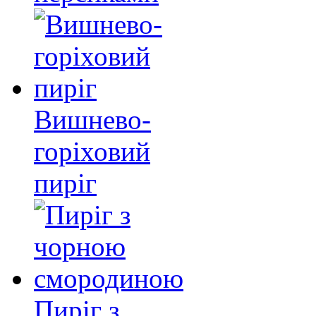
Вишнево-
горіховий
пиріг
Пиріг з