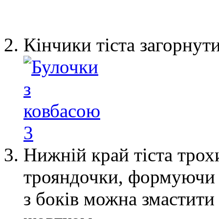
Кінчики тіста загорнут
Нижній край тіста трох
трояндочки, формуючи 
з боків можна змастити