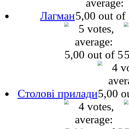
Лагман
Cтолові прилади