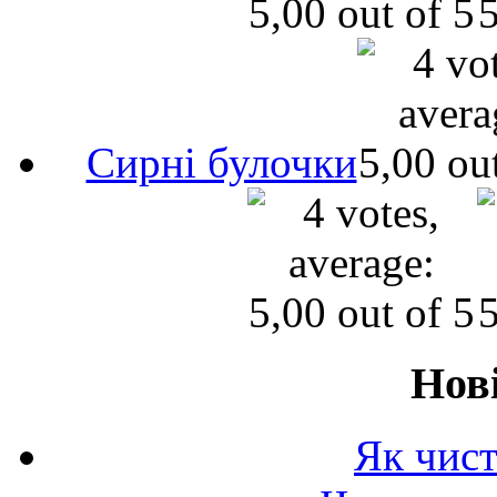
Сирні булочки
Нов
Як чист