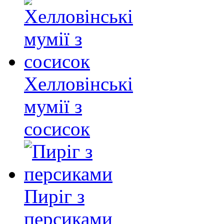
Хелловінські
мумії з
сосисок
Пиріг з
персиками