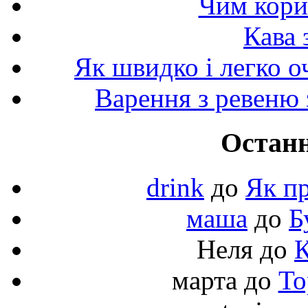
Чим корис
Кава 
Як швидко і легко о
Варення з ревеню 
Останн
drink
до
Як пр
маша
до
Б
Неля
до
К
марта
до
То