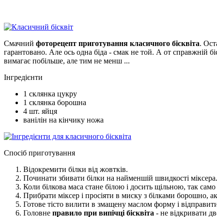
Смачний
фоторецепт приготування класичного бісквіта
. Ост
гарантовано. Але ось одна біда - смак не той. А от справжній б
вимагає побільше, але тим не менш ...
Інгредієнти
1
склянка
цукру
1
склянка
борошна
4
шт.
яйця
ванілін на кінчику ножа
Спосіб приготування
Відокремити білки від жовтків.
Починати збивати білки на найменшій швидкості міксера. 
Коли білкова маса стане білою і досить щільною, так са
Прибрати міксер і просіяти в миску з білками борошно, 
Готове тісто вилити в змащену маслом форму і відправити 
Головне
правило при випічці бісквіта
- не відкривати дв