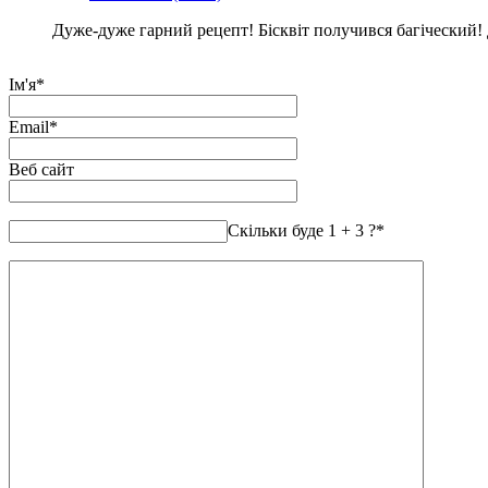
Дуже-дуже гарний рецепт! Бісквіт получився багіческий!
Ім'я
*
Email
*
Веб сайт
Скільки буде 1 + 3 ?
*