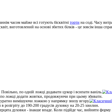
аннім часом майже всі готують бісквітні
торти
на соді. Часу витр
ісквіт, виготовлений на основі збитих білків - це зовсім інша спр
Повільно, по одній ложці додавати цукор і всипати ваніль.
мо по ложці додати жовтки, продовжуючи при цьому збивати.
акуратно вимішуючи ложкою у напрямку знизу вгору.
в розігріту до 190-200 градусів духовку на
20-25 хвилин
.
ерцята духовки - інакше впаде. Коли підійде час, вийняти форму і