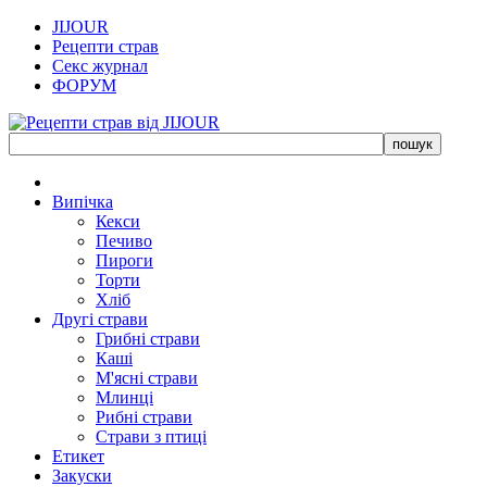
JIJOUR
Рецепти страв
Секс журнал
ФОРУМ
Випічка
Кекси
Печиво
Пироги
Торти
Хліб
Другі страви
Грибні страви
Каші
М'ясні страви
Млинці
Рибні страви
Страви з птиці
Етикет
Закуски