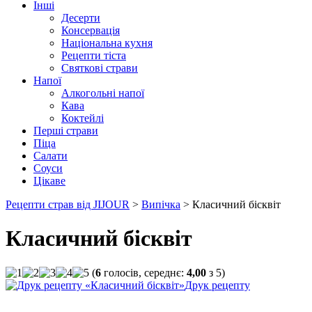
Інші
Десерти
Консервація
Національна кухня
Рецепти тіста
Святкові страви
Напої
Алкогольні напої
Кава
Коктейлі
Перші страви
Піца
Салати
Соуси
Цікаве
Рецепти страв від JIJOUR
>
Випічка
> Класичний бісквіт
Класичний бісквіт
(
6
голосів, середнє:
4,00
з
5
)
Друк рецепту