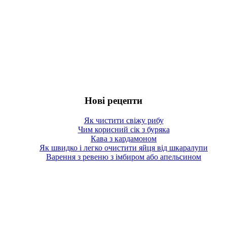
Нові рецепти
Як чистити свіжу рибу
Чим корисний сік з буряка
Кава з кардамоном
Як швидко і легко очистити яйця від шкаралупи
Варення з ревеню з імбиром або апельсином