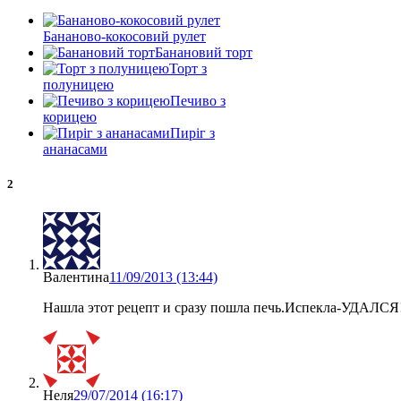
Бананово-кокосовий рулет
Банановий торт
Торт з
полуницею
Печиво з
корицею
Пиріг з
ананасами
2
Валентина
11/09/2013 (13:44)
Нашла этот рецепт и сразу пошла печь.Испекла-УДАЛСЯ!!!
Неля
29/07/2014 (16:17)