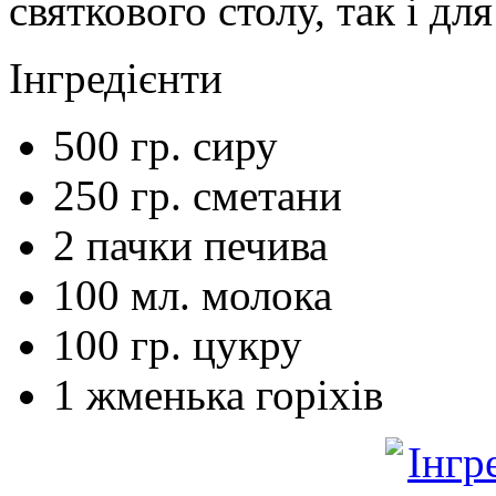
святкового столу, так і дл
Інгредієнти
500
гр.
сиру
250
гр.
сметани
2
пачки
печива
100
мл.
молока
100
гр.
цукру
1
жменька
горіхів