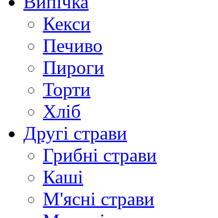
Випічка
Кекси
Печиво
Пироги
Торти
Хліб
Другі страви
Грибні страви
Каші
М'ясні страви