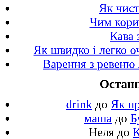
Як чист
Чим корис
Кава 
Як швидко і легко о
Варення з ревеню 
Останн
drink
до
Як пр
маша
до
Б
Неля
до
К