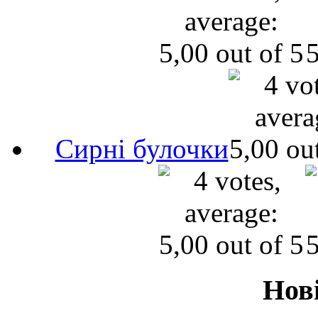
Сирні булочки
Нов