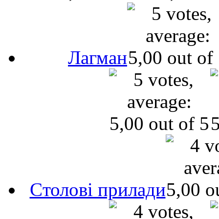
Лагман
Cтолові прилади