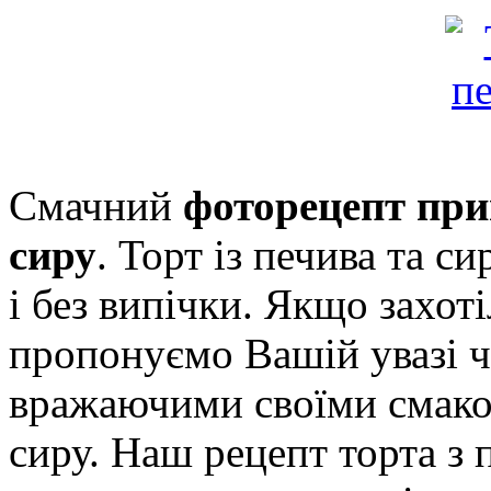
Смачний
фоторецепт приг
сиру
. Торт із печива та с
і без випічки. Якщо захот
пропонуємо Вашій увазі ч
вражаючими своїми смак
сиру. Наш рецепт торта з п