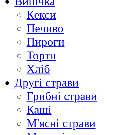
Випічка
Кекси
Печиво
Пироги
Торти
Хліб
Другі страви
Грибні страви
Каші
М'ясні страви