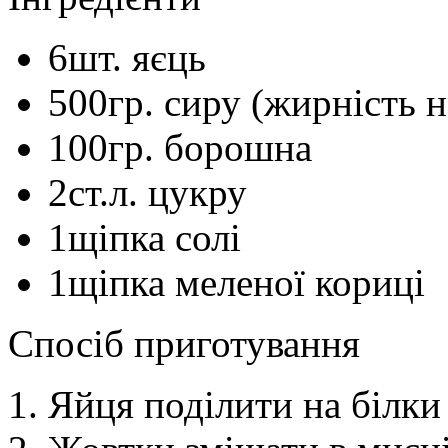
6
шт.
яєць
500
гр.
сиру (жирність н
100
гр.
борошна
2
ст.л.
цукру
1
щіпка
солі
1
щіпка
меленої кориці
Спосіб приготування
Яйця поділити на білки 