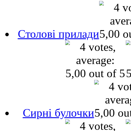
Cтолові прилади
Сирні булочки