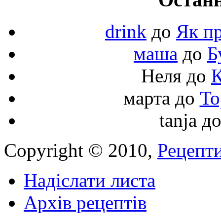
drink
до
Як пр
маша
до
Б
Неля
до
К
марта
до
То
tanja
д
Copyright © 2010,
Рецепти
Надіслати листа
Архів рецептів