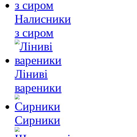
Налисники
з сиром
Ліниві
вареники
Сирники