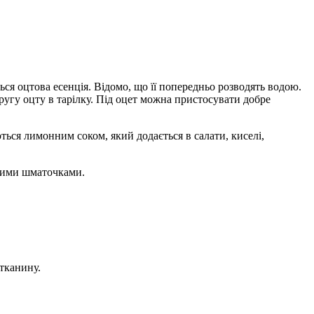
ться оцтова есенція. Відомо, що її попередньо розводять водою.
ругу оцту в тарілку. Під оцет можна пристосувати добре
ться лимонним соком, який додається в салати, киселі,
икими шматочками.
 тканину.