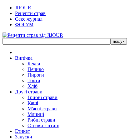
JIJOUR
Рецепти страв
Секс журнал
ФОРУМ
Випічка
Кекси
Печиво
Пироги
Торти
Хліб
Другі страви
Грибні страви
Каші
М'ясні страви
Млинці
Рибні страви
Страви з птиці
Етикет
Закуски