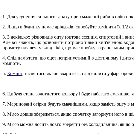
1. Для усунення сильного запаху при смаженні риби в олію пок
2. Якщо в будинку немає дріжджів, спробуйте замінити їх 1/2 с
3. З декількох різновидів оцту (оцтова есенція, спиртовий і ви
Але всі знають, що розводити потрібно тільки кип'яченою водою
промиту пляшечку з-під ліків, що має пробку з крапельним при
4. Слід пам'ятати, що оцет неприпустимий в дієтичному і дитяч
компоти.
5.
Компот
, після того як він звариться, слід вилити у фарфоро
6. Цибуля стане золотистого кольору і буде набагато смачніше
7. Мариновані огірки будуть смачнішими, якщо замість оцту в 
8. М'ясо довше збережеться, якщо спочатку загорнути його в щ
9. М'ясо можна досить довго зберегти без холодильника, якщо 