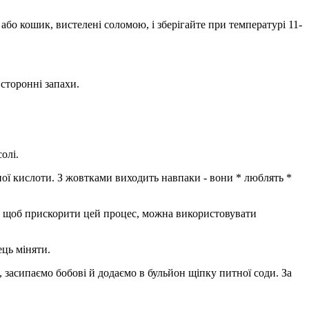
 або кошик, вистелені соломою, і зберігайте при температурі 11-
 сторонні запахи.
олі.
ної кислоти. З жовтками виходить навпаки - вони * люблять *
ого, щоб прискорити цей процес, можна використовувати
ець міняти.
, засипаємо бобові й додаємо в бульйон щіпку питної соди. За