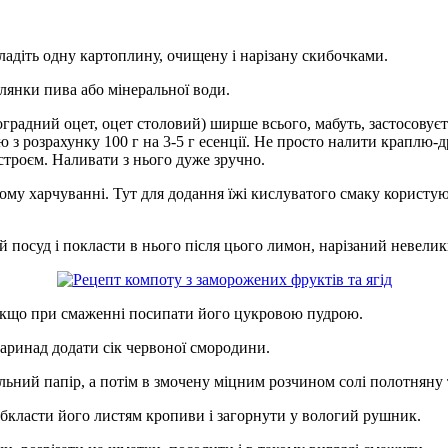
ладіть одну картоплину, очищену і нарізану скибочками.
клянки пива або мінеральної води.
ноградний оцет, оцет столовий) ширше всього, мабуть, застосовує
 з розрахунку 100 г на 3-5 г есенції. Не просто налити краплю-д
строєм. Наливати з нього дуже зручно.
ому харчуванні. Тут для додання їжі кислуватого смаку користую
вий посуд і покласти в нього після цього лимон, нарізаний невел
, якщо при смаженні посипати його цукровою пудрою.
маринад додати сік червоної смородини.
ільний папір, а потім в змочену міцним розчином солі полотняну
обкласти його листям кропиви і загорнути у вологий рушник.