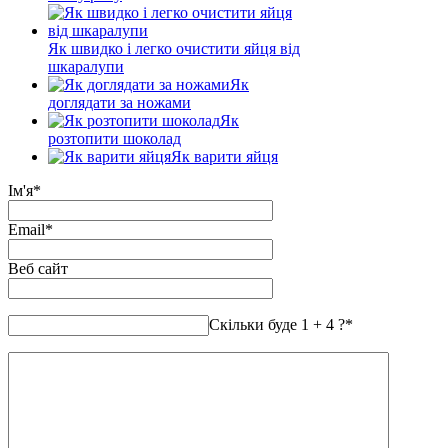
Як швидко і легко очистити яйця від
шкаралупи
Як
доглядати за ножами
Як
розтопити шоколад
Як варити яйця
Ім'я
*
Email
*
Веб сайт
Скільки буде 1 + 4 ?
*