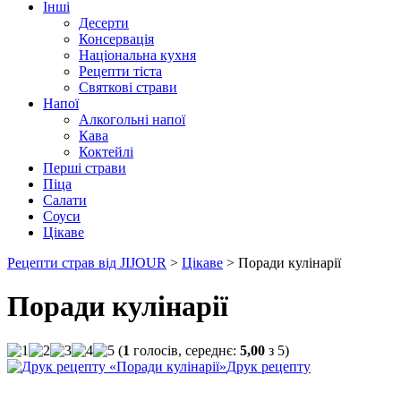
Інші
Десерти
Консервація
Національна кухня
Рецепти тіста
Святкові страви
Напої
Алкогольні напої
Кава
Коктейлі
Перші страви
Піца
Салати
Соуси
Цікаве
Рецепти страв від JIJOUR
>
Цікаве
> Поради кулінарії
Поради кулінарії
(
1
голосів, середнє:
5,00
з
5
)
Друк рецепту