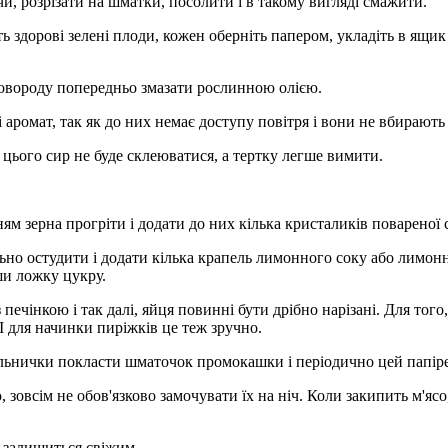
и, розрізати на шматки, посолити і в такому вигляді смажити.
ть здорові зелені плоди, кожен оберніть папером, укладіть в ящик
ковороду попередньо змазати рослинною олією.
і аромат, так як до них немає доступу повітря і вони не вбирають
д цього сир не буде склеюватися, а тертку легше вимити.
м зерна прогріти і додати до них кілька кристаликів повареної с
ьно остудити і додати кілька крапель лимонного соку або лимон
ши ложку цукру.
 з печінкою і так далі, яйця повинні бути дрібно нарізані. Для т
І для начинки пиріжків це теж зручно.
 сільнички покласти шматочок промокашки і періодично цей папір
зовсім не обов'язково замочувати їх на ніч. Коли закипить м'ясо
 залишиться свіжим.