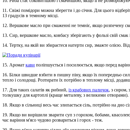
10. Риба стає соковитішою і смачнішою, якщо її не розморожуюч
11. Свіжі помідори можна зберегти і до січня. Для цього відбері
13 градусів в темному місці.
12. Вершкове масло при смаженні не темніє, якщо розпечену с
13. Сир, вершкове масло, ковбасу зберігають у фользі свій смак 
14. Тертку, на якій ви збираєтеся натерти сир, змажте олією. Ві
15. Аромат
кави
поліпшується і посилюється, якщо перед варіння
16. Білки швидше взбити в пишну піну, якщо їх попередньо сил
тепло і солодощі. Розтирати їх потрібно в теплому місці, додав
17. Для таких салатів як рибний,
із крабових паличок
, з сиром,
толкушку для картоплі (краще металеву, з великими отворами). 
18. Якщо в сільниці весь час злипається сіль, потрібно на дно
19. Якщо ви вирішили зварити суп з горохом, бобами, квасолею, 
час варіння м'ясо чудово розвариться і горох - теж.
20. Якщо м'ясо натерти сіллю або цукровим піском, воно довше