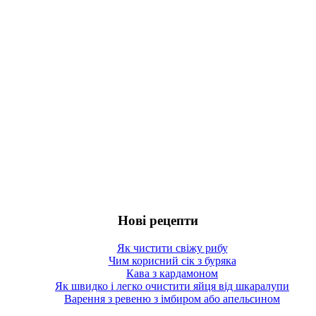
Нові рецепти
Як чистити свіжу рибу
Чим корисний сік з буряка
Кава з кардамоном
Як швидко і легко очистити яйця від шкаралупи
Варення з ревеню з імбиром або апельсином