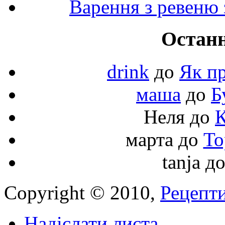
Варення з ревеню 
Останн
drink
до
Як пр
маша
до
Б
Неля
до
К
марта
до
То
tanja
д
Copyright © 2010,
Рецепти
Надіслати листа