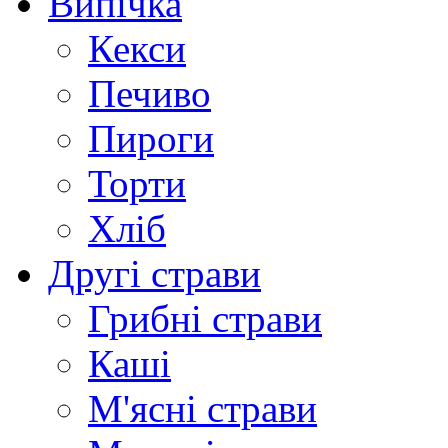
Випічка
Кекси
Печиво
Пироги
Торти
Хліб
Другі страви
Грибні страви
Каші
М'ясні страви