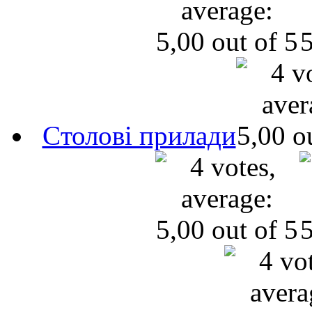
Cтолові прилади