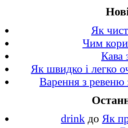
Нов
Як чист
Чим корис
Кава 
Як швидко і легко о
Варення з ревеню 
Останн
drink
до
Як пр