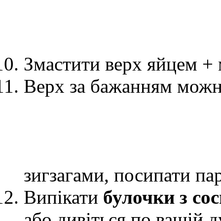
Змастити верх яйцем + 
Верх за бажанням можн
зигзагами, посипати па
Випікати
булочки з со
або дивіться по вашій д