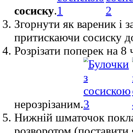
сосиску
.
Згорнути як вареник і з
притискаючи сосиску до
Розрізати поперек на 8
нерозрізаним.
Нижній шматочок покла
розворотом (поставити 