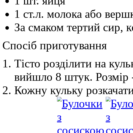
1
шт.
яйця
1
ст.л.
молока або верш
За смаком
тертий сир, к
Спосіб приготування
Тісто розділити на кульк
вийшло 8 штук. Розмір -
Кожну кульку розкачати