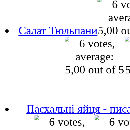
Салат Тюльпани
Пасхальні яйця - пис