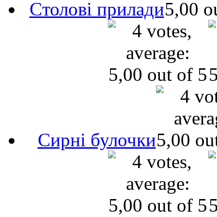
Cтолові прилади
Сирні булочки