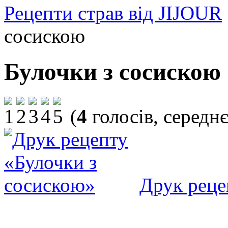
Рецепти страв від JIJOUR
сосискою
Булочки з сосискою
(
4
голосів, середн
Друк реце