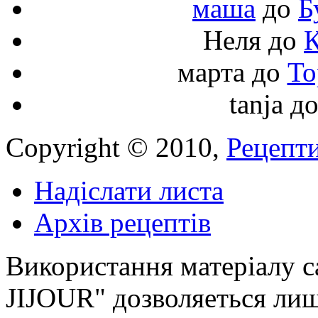
маша
до
Б
Неля
до
К
марта
до
То
tanja
д
Copyright © 2010,
Рецепти
Надіслати листа
Архів рецептів
Використання матеріалу с
JIJOUR" дозволяеться лиш