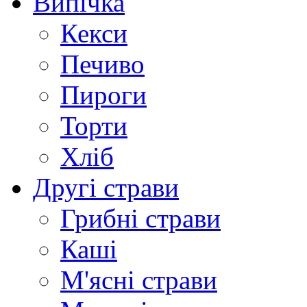
Випічка
Кекси
Печиво
Пироги
Торти
Хліб
Другі страви
Грибні страви
Каші
М'ясні страви