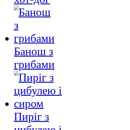
Банош з
грибами
Пиріг з
цибулею і