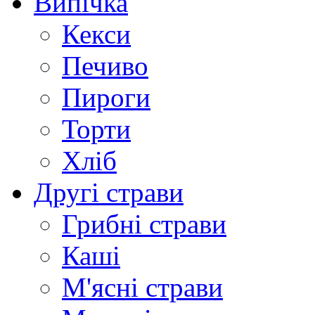
Випічка
Кекси
Печиво
Пироги
Торти
Хліб
Другі страви
Грибні страви
Каші
М'ясні страви