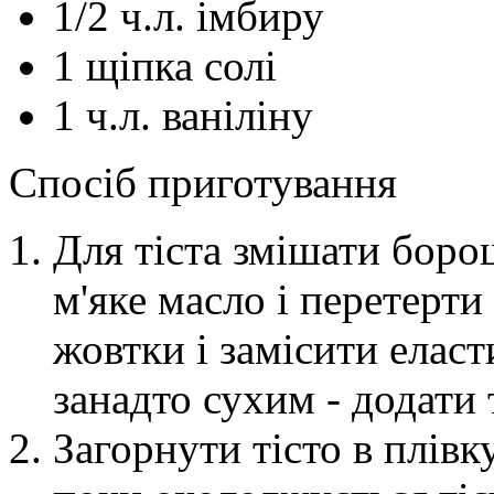
1/2
ч.л.
імбиру
1
щіпка
солі
1
ч.л.
ваніліну
Спосіб приготування
Для тіста змішати боро
м'яке масло і перетерти
жовтки і замісити елас
занадто сухим - додати
Загорнути тісто в плівк