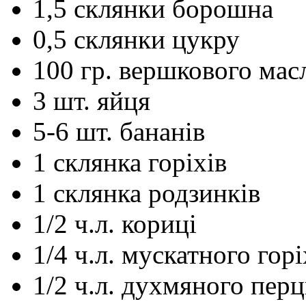
1,5
склянки
борошна
0,5
склянки
цукру
100
гр.
вершкового мас
3
шт.
яйця
5-6
шт.
бананів
1
склянка
горіхів
1
склянка
родзинків
1/2
ч.л.
кориці
1/4
ч.л.
мускатного горі
1/2
ч.л.
духмяного пер