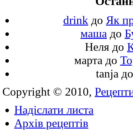
Останн
drink
до
Як пр
маша
до
Б
Неля
до
К
марта
до
То
tanja
д
Copyright © 2010,
Рецепти
Надіслати листа
Архів рецептів