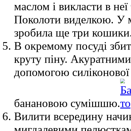
маслом і викласти в неї
Поколоти виделкою. У м
зробила ще три кошики
В окремому посуді збит
круту піну. Акуратними
допомогою силіконової 
банановою сумішшю.
Вилити всередину начи
мигдалевими пелюстками