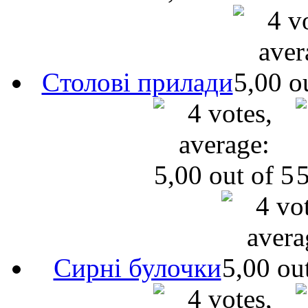
Cтолові прилади
Сирні булочки