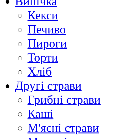
Випічка
Кекси
Печиво
Пироги
Торти
Хліб
Другі страви
Грибні страви
Каші
М'ясні страви