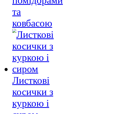
помідорами
та
ковбасою
Листкові
косички з
куркою і