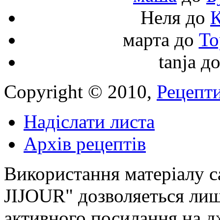
Неля
до
К
марта
до
То
tanja
д
Copyright © 2010,
Рецепти
Надіслати листа
Архів рецептів
Використання матеріалу с
JIJOUR" дозволяеться лиш
активного посилання на д