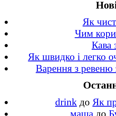
Нов
Як чист
Чим корис
Кава 
Як швидко і легко о
Варення з ревеню 
Останн
drink
до
Як пр
маша
до
Б