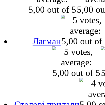
Лагман
Cтолові прилади