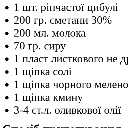
1
шт.
ріпчастої цибулі
200
гр.
сметани 30%
200
мл.
молока
70
гр.
сиру
1
пласт
листкового не д
1
щіпка
солі
1
щіпка
чорного мелено
1
щіпка
кмину
3-4
ст.л.
оливкової олії