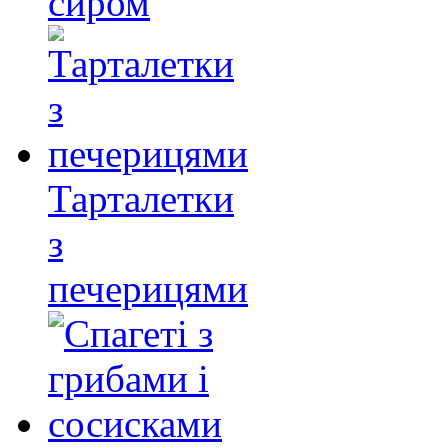
сиром
Тарталетки
з
печерицями