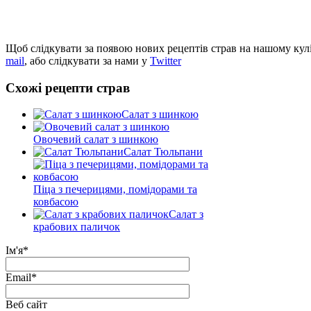
Щоб слідкувати за появою нових рецептів страв на нашому кул
mail
, або слідкувати за нами у
Twitter
Схожі рецепти страв
Салат з шинкою
Овочевий салат з шинкою
Салат Тюльпани
Піца з печерицями, помідорами та
ковбасою
Салат з
крабових паличок
Ім'я
*
Email
*
Веб сайт