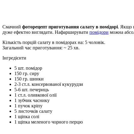
Смачний
фоторецепт приготування салату в помідорі
. Якщо 
дуже ефектно виглядати. Нафарширувати
помідори
можна абсол
Кількість порцій салату в помідорах на:
5 чоловік
.
Загальний час приготування: ~
25 хв.
Інгредієнти
5
шт.
помідор
150
гр.
сиру
150
гр.
шинки
2-3
ст.л.
консервованої кукурудзи
5-6
шт.
печериць
1
ст.л.
оливкової олії
1
зубчик
часнику
1
пучок
кріпу
5
листочків
салату
1
щіпка
солі
1
щіпка
меленого чорного перцю