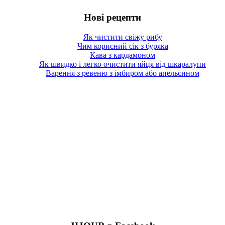
Нові рецепти
Як чистити свіжу рибу
Чим корисний сік з буряка
Кава з кардамоном
Як швидко і легко очистити яйця від шкаралупи
Варення з ревеню з імбиром або апельсином