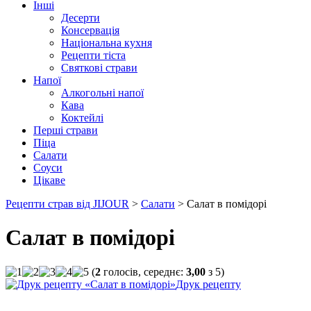
Інші
Десерти
Консервація
Національна кухня
Рецепти тіста
Святкові страви
Напої
Алкогольні напої
Кава
Коктейлі
Перші страви
Піца
Салати
Соуси
Цікаве
Рецепти страв від JIJOUR
>
Салати
> Салат в помідорі
Салат в помідорі
(
2
голосів, середнє:
3,00
з
5
)
Друк рецепту