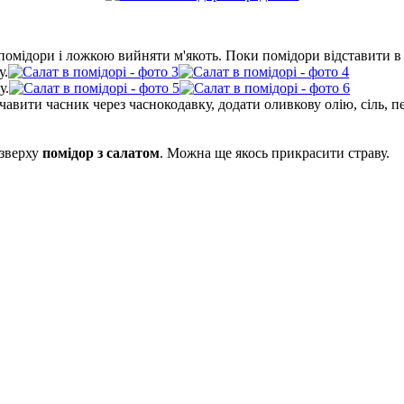
ї помідори і ложкою вийняти м'якоть. Поки помідори відставити в
у.
у.
ичавити часник через часнокодавку, додати оливкову олію, сіль, п
 зверху
помідор з салатом
. Можна ще якось прикрасити страву.