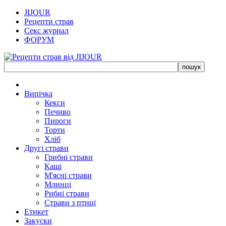
JIJOUR
Рецепти страв
Секс журнал
ФОРУМ
Випічка
Кекси
Печиво
Пироги
Торти
Хліб
Другі страви
Грибні страви
Каші
М'ясні страви
Млинці
Рибні страви
Страви з птиці
Етикет
Закуски