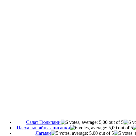
Салат Тюльпани
Пасхальні яйця - писанки
Лагман