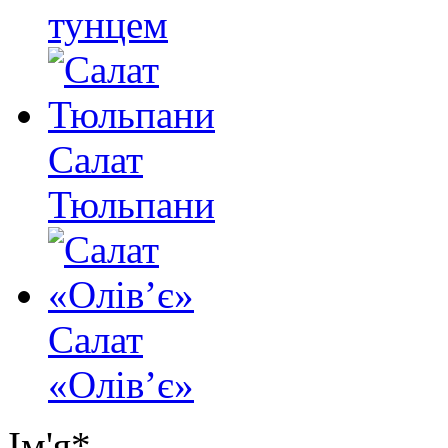
тунцем
Салат
Тюльпани
Салат
«Олів’є»
Ім'я
*