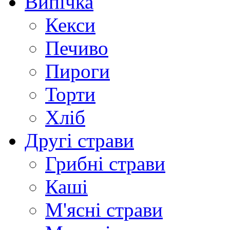
Випічка
Кекси
Печиво
Пироги
Торти
Хліб
Другі страви
Грибні страви
Каші
М'ясні страви