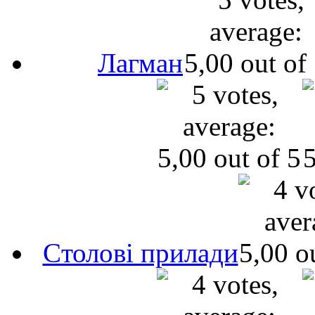
Лагман
Cтолові прилади