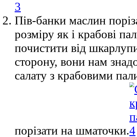
Пів-банки маслин порі
розміру як і крабові па
почистити від шкарлупи
сторону, вони нам знад
салату з крабовими пал
порізати на шматочки.