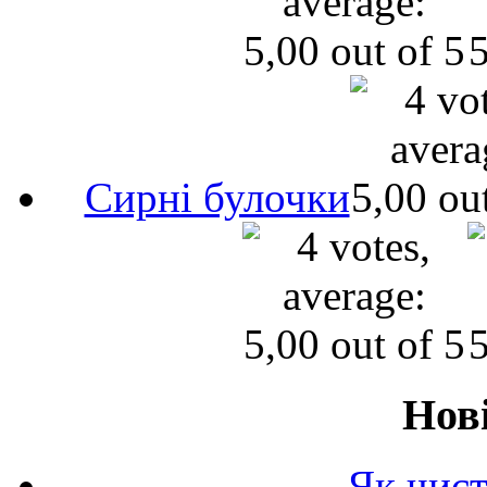
Сирні булочки
Нов
Як чист