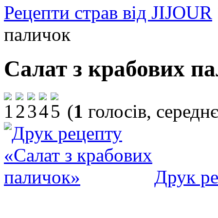
Рецепти страв від JIJOUR
паличок
Салат з крабових п
(
1
голосів, середн
Друк р