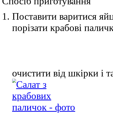
Спосіб приготування
Поставити варитися яйц
порізати крабові палич
очистити від шкірки і т