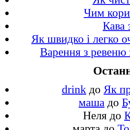
Чим корис
Кава 
Як швидко і легко о
Варення з ревеню 
Останн
drink
до
Як пр
маша
до
Б
Неля
до
К
марта
до
То