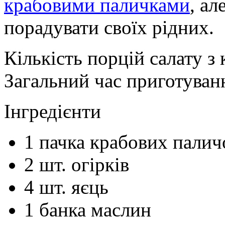
крабовими паличками
, ал
порадувати своїх рідних.
Кількість порцій салату з
Загальний час приготуван
Інгредієнти
1
пачка
крабових палич
2
шт.
огірків
4
шт.
яєць
1
банка
маслин