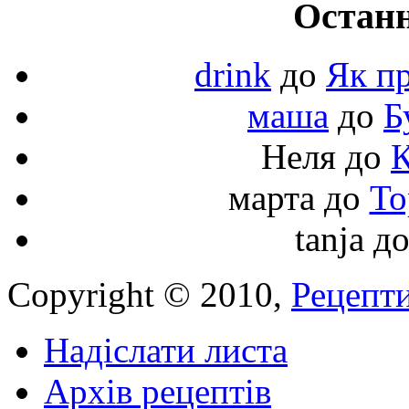
Останн
drink
до
Як пр
маша
до
Б
Неля
до
К
марта
до
То
tanja
д
Copyright © 2010,
Рецепти
Надіслати листа
Архів рецептів