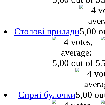
Cтолові прилади
Сирні булочки