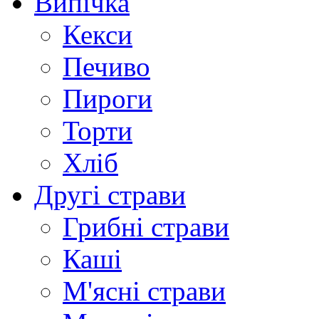
Випічка
Кекси
Печиво
Пироги
Торти
Хліб
Другі страви
Грибні страви
Каші
М'ясні страви