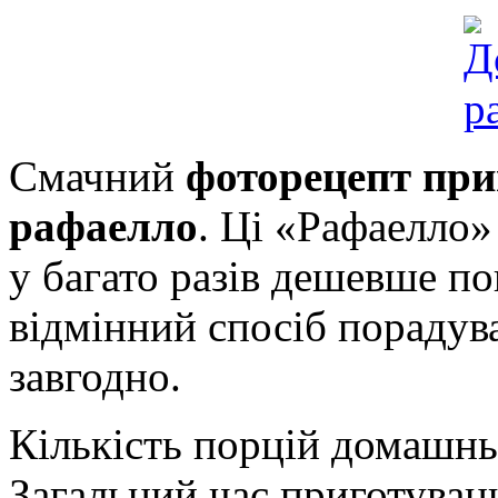
Смачний
фоторецепт пр
рафаелло
. Ці «Рафаелло»
у багато разів дешевше п
відмінний спосіб порадува
завгодно.
Кількість порцій домашнь
Загальний час приготуван