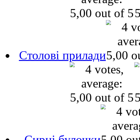
Cтолові прилади
Сирні булочки