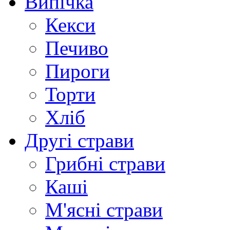
Випічка
Кекси
Печиво
Пироги
Торти
Хліб
Другі страви
Грибні страви
Каші
М'ясні страви