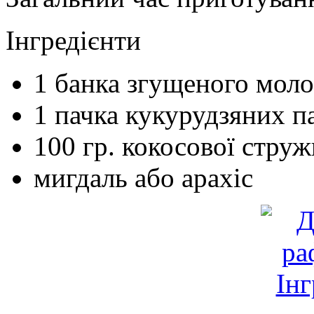
Інгредієнти
1
банка
згущеного моло
1
пачка
кукурудзяних п
100
гр.
кокосової струж
мигдаль або арахіс