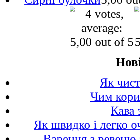
Нов
Як чист
Чим корис
Кава 
Як швидко і легко о
Варення з ревеню 