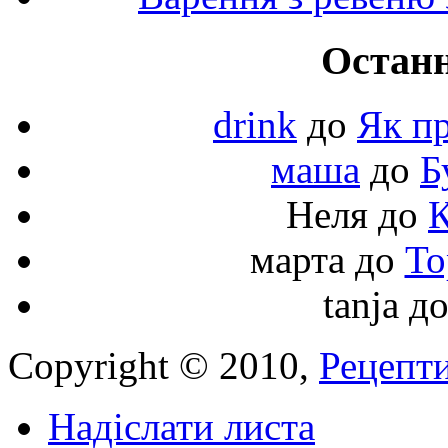
Останн
drink
до
Як пр
маша
до
Б
Неля
до
К
марта
до
То
tanja
д
Copyright © 2010,
Рецепти
Надіслати листа